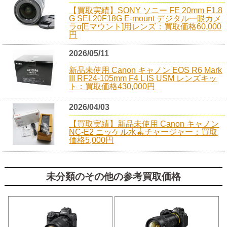
【買取実績】SONY ソニー FE 20mm F1.8
G SEL20F18G E-mount デジタル一眼カメ
ラα[Eマウント]用レンズ：買取価格60,000
円
2026/05/11
新品未使用 Canon キャノン EOS R6 Mark
III RF24-105mm F4 L IS USM レンズキッ
ト：買取価格430,000円
2026/04/03
【買取実績】新品未使用 Canon キャノン
NC-E2 ニッケル水素チャージャー：買取
価格5,000円
未分類のその他の参考買取価格