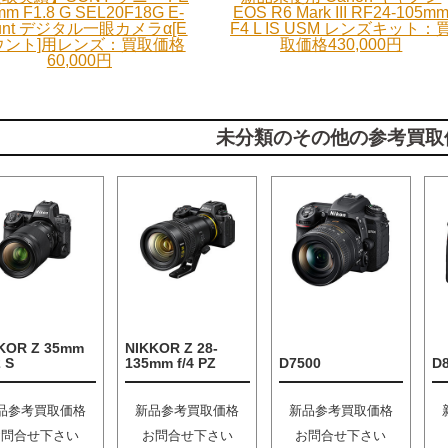
mm F1.8 G SEL20F18G E-
EOS R6 Mark III RF24-105m
unt デジタル一眼カメラα[E
F4 L IS USM レンズキット：
ウント]用レンズ：買取価格
取価格430,000円
60,000円
未分類のその他の参考買取
KOR Z 35mm
NIKKOR Z 28-
2 S
135mm f/4 PZ
D7500
D
品参考買取価格
新品参考買取価格
新品参考買取価格
お問合せ下さい
お問合せ下さい
お問合せ下さい