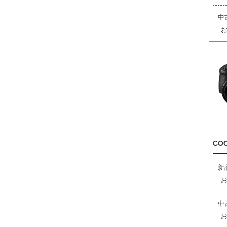
中
COO
新
中