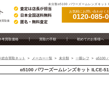
未分類α5100 パワーズームレンズキット I
お気軽にお問い合わせく
0120-085-
参考買取価
参考買取価格
買取の手順
初めてのお客様へ
ラ総合買取ネット
>
メーカー一覧
>
未分類
>
一眼レフ
>
α5100
α5100 パワーズームレンズキット ILCE-