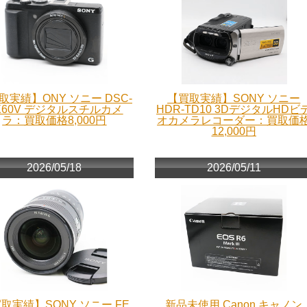
取実績】ONY ソニー DSC-
【買取実績】SONY ソニー
X60V デジタルスチルカメ
HDR-TD10 3DデジタルHDビ
ラ：買取価格8,000円
オカメラレコーダー：買取価
12,000円
2026/05/18
2026/05/11
取実績】SONY ソニー FE
新品未使用 Canon キャノン