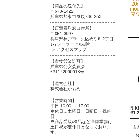
20
【商品の送付先】
mo
〒673-1422
マ
兵庫県加東市屋度736-253
【店頭買取窓口住所】
〒651-0097
兵庫県神戸市中央区布引町2丁目
1-7ソーラービル6階
» アクセスマップ
【古物営業許可】
兵庫県公安委員会
631122000018号
【運営会社】
株式会社かもめ
【営業時間】
平日 10:00 ～ 17:00
NIK
定休日…土曜日・日曜日・祝祭
f/1.
日
※商品受取/検品など倉庫業務は
土日祝が定休日となっておりま
新
す。