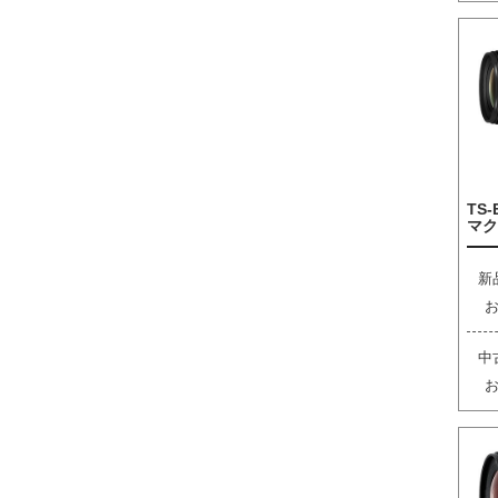
TS-
マク
新
中