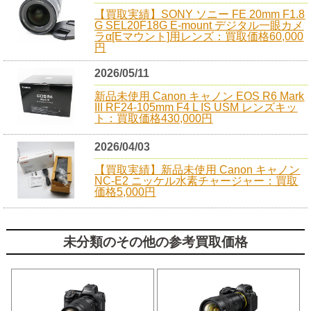
【買取実績】SONY ソニー FE 20mm F1.8
G SEL20F18G E-mount デジタル一眼カメ
ラα[Eマウント]用レンズ：買取価格60,000
円
2026/05/11
新品未使用 Canon キャノン EOS R6 Mark
III RF24-105mm F4 L IS USM レンズキッ
ト：買取価格430,000円
2026/04/03
【買取実績】新品未使用 Canon キャノン
NC-E2 ニッケル水素チャージャー：買取
価格5,000円
未分類のその他の参考買取価格