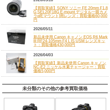
【買取実績】SONY ソニー FE 20mm F1.8
G SEL20F18G E-mount デジタル一眼カメ
ラα[Eマウント]用レンズ：買取価格60,000
円
2026/05/11
新品未使用 Canon キャノン EOS R6 Mark
III RF24-105mm F4 L IS USM レンズキッ
ト：買取価格430,000円
2026/04/03
【買取実績】新品未使用 Canon キャノン
NC-E2 ニッケル水素チャージャー：買取
価格5,000円
未分類のその他の参考買取価格