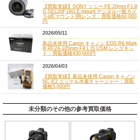
【買取実績】SONY ソニー FE 20mm F1.8
G SEL20F18G E-mount デジタル一眼カメ
ラα[Eマウント]用レンズ：買取価格60,000
円
2026/05/11
新品未使用 Canon キャノン EOS R6 Mark
III RF24-105mm F4 L IS USM レンズキッ
ト：買取価格430,000円
2026/04/03
【買取実績】新品未使用 Canon キャノン
NC-E2 ニッケル水素チャージャー：買取
価格5,000円
未分類のその他の参考買取価格