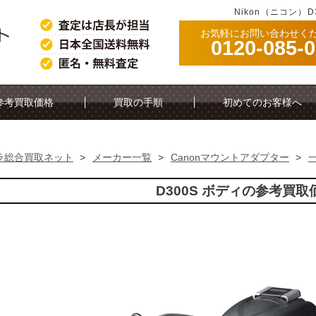
Nikon（ニコン）
お気軽にお問い合わせく
0120-085-
参考買取価格
買取の手順
初めてのお客様へ
ラ総合買取ネット
>
メーカー一覧
>
Canonマウントアダプター
>
D300S ボディの参考買取