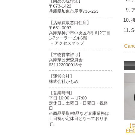
【商品の送付先】
〒673-1422
兵庫県加東市屋度736-253
接
【店頭買取窓口住所】
〒651-0097
S
兵庫県神戸市中央区布引町2丁目
1-7ソーラービル6階
» アクセスマップ
Ca
【古物営業許可】
兵庫県公安委員会
631122000018号
【運営会社】
株式会社かもめ
【営業時間】
平日 10:00 ～ 17:00
定休日…土曜日・日曜日・祝祭
日
※商品受取/検品など倉庫業務は
土日祝が定休日となっておりま
す。
【買
EF4