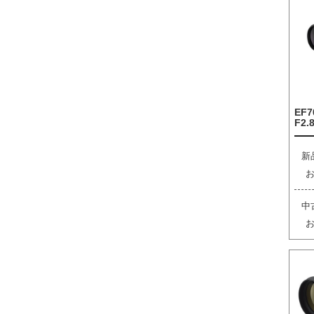
EF7
F2.8
新
中