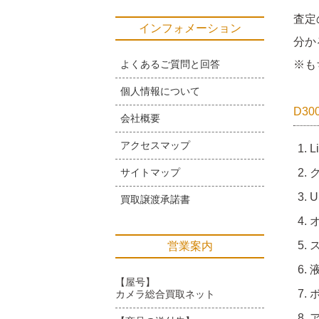
査定
インフォメーション
分か
よくあるご質問と回答
※も
個人情報について
D3
会社概要
アクセスマップ
L
サイトマップ
ク
U
買取譲渡承諾書
ス
営業案内
【屋号】
ボ
カメラ総合買取ネット