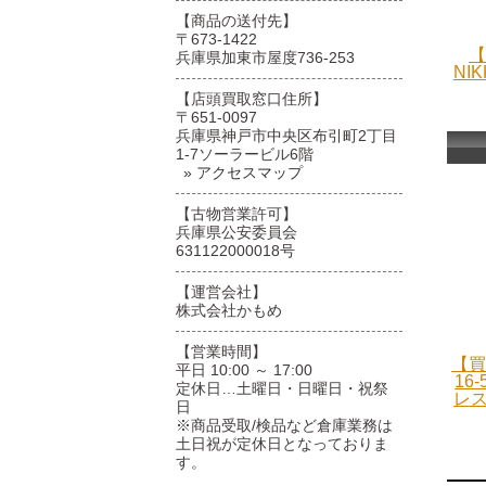
【商品の送付先】
〒673-1422
【
兵庫県加東市屋度736-253
NIK
【店頭買取窓口住所】
〒651-0097
兵庫県神戸市中央区布引町2丁目
1-7ソーラービル6階
» アクセスマップ
【古物営業許可】
兵庫県公安委員会
631122000018号
【運営会社】
株式会社かもめ
【営業時間】
【買
平日 10:00 ～ 17:00
16
定休日…土曜日・日曜日・祝祭
レス
日
※商品受取/検品など倉庫業務は
土日祝が定休日となっておりま
す。