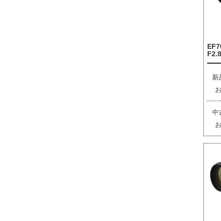
EF7
F2.8
新
中