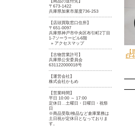
【商品の送付先】
〒673-1422
兵庫県加東市屋度736-253
【店頭買取窓口住所】
〒651-0097
兵庫県神戸市中央区布引町2丁目
1-7ソーラービル6階
» アクセスマップ
【買
【古物営業許可】
EF4
兵庫県公安委員会
631122000018号
【運営会社】
株式会社かもめ
【営業時間】
平日 10:00 ～ 17:00
定休日…土曜日・日曜日・祝祭
日
※商品受取/検品など倉庫業務は
土日祝が定休日となっておりま
す。