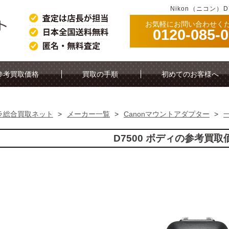
Nikon（ニコン）
お気軽にお問い合わせく
0120-085-
参考買取価格
買取の手順
初めてのお客様へ
ラ総合買取ネット
>
メーカー一覧
>
Canonマウントアダプター
>
D7500 ボディの参考買取