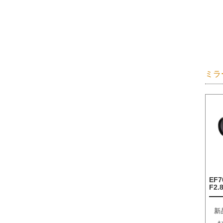
ミラ
EF7
F2.8
新