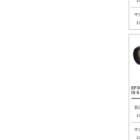
中
EF3
IS I
新
中