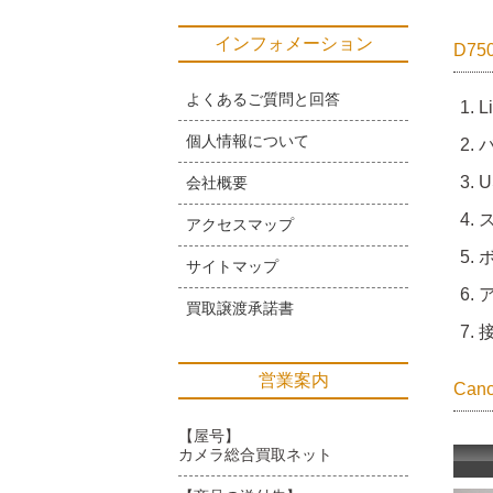
インフォメーション
D7
よくあるご質問と回答
L
個人情報について
U
会社概要
ス
アクセスマップ
ボ
サイトマップ
買取譲渡承諾書
接
営業案内
Ca
【屋号】
カメラ総合買取ネット