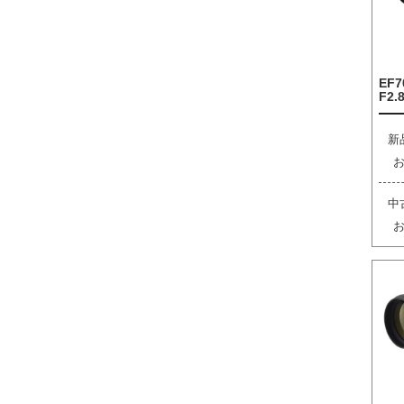
EF7
F2.8
新
中