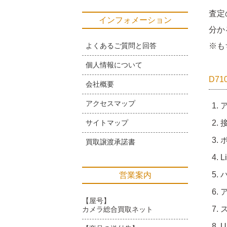
査定
インフォメーション
分か
よくあるご質問と回答
※も
個人情報について
D7
会社概要
アクセスマップ
サイトマップ
接
ボ
買取譲渡承諾書
L
営業案内
【屋号】
ス
カメラ総合買取ネット
U