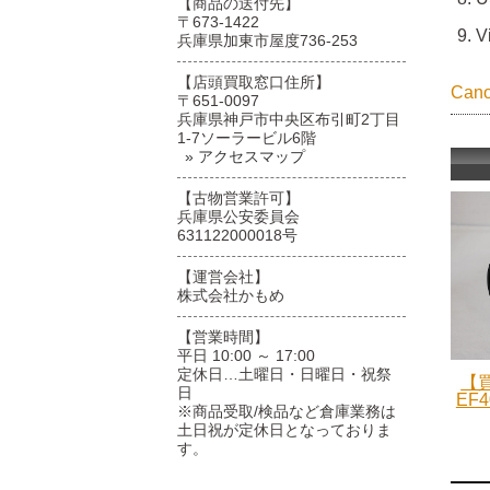
【商品の送付先】
〒673-1422
V
兵庫県加東市屋度736-253
【店頭買取窓口住所】
Ca
〒651-0097
兵庫県神戸市中央区布引町2丁目
1-7ソーラービル6階
» アクセスマップ
【古物営業許可】
兵庫県公安委員会
631122000018号
【運営会社】
株式会社かもめ
【営業時間】
平日 10:00 ～ 17:00
定休日…土曜日・日曜日・祝祭
【買
日
EF4
※商品受取/検品など倉庫業務は
土日祝が定休日となっておりま
す。