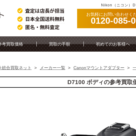
Nikon（ニコン）
お気軽にお問い合わせく
0120-085-
参考買取価格
買取の手順
初めてのお客様へ
ラ総合買取ネット
>
メーカー一覧
>
Canonマウントアダプター
>
D7100 ボディの参考買取