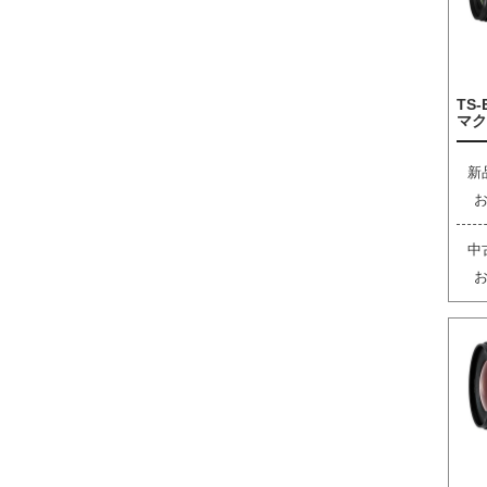
TS-
マク
新
中