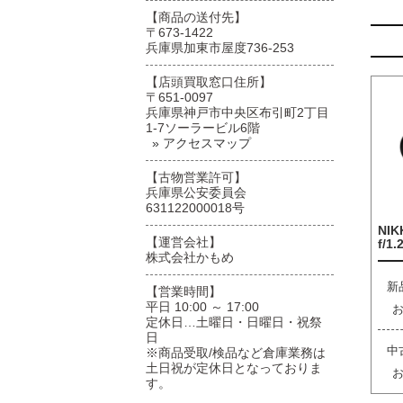
【商品の送付先】
〒673-1422
兵庫県加東市屋度736-253
【店頭買取窓口住所】
〒651-0097
兵庫県神戸市中央区布引町2丁目
1-7ソーラービル6階
» アクセスマップ
【古物営業許可】
兵庫県公安委員会
631122000018号
NIK
【運営会社】
f/1.
株式会社かもめ
新
【営業時間】
平日 10:00 ～ 17:00
定休日…土曜日・日曜日・祝祭
日
中
※商品受取/検品など倉庫業務は
土日祝が定休日となっておりま
す。