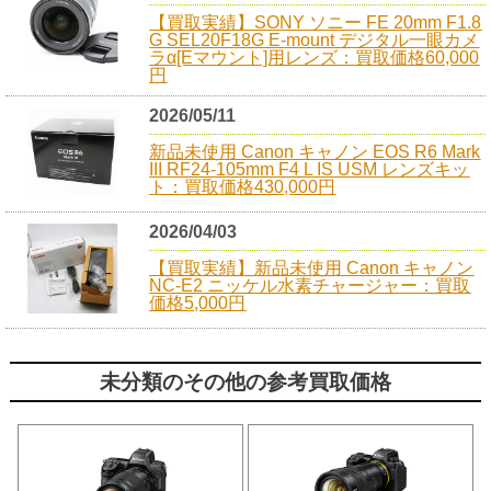
【買取実績】SONY ソニー FE 20mm F1.8
G SEL20F18G E-mount デジタル一眼カメ
ラα[Eマウント]用レンズ：買取価格60,000
円
2026/05/11
新品未使用 Canon キャノン EOS R6 Mark
III RF24-105mm F4 L IS USM レンズキッ
ト：買取価格430,000円
2026/04/03
【買取実績】新品未使用 Canon キャノン
NC-E2 ニッケル水素チャージャー：買取
価格5,000円
未分類のその他の参考買取価格