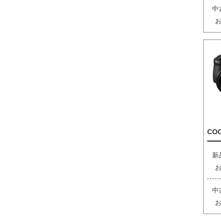
中
COO
新
中