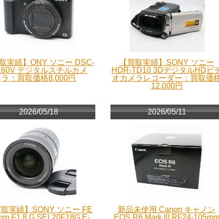
取実績】ONY ソニー DSC-
【買取実績】SONY ソニー
X60V デジタルスチルカメ
HDR-TD10 3DデジタルHDビ
ラ：買取価格8,000円
オカメラレコーダー：買取価
12,000円
2026/05/18
2026/05/11
取実績】SONY ソニー FE
新品未使用 Canon キャノン
mm F1.8 G SEL20F18G E-
EOS R6 Mark III RF24-105m