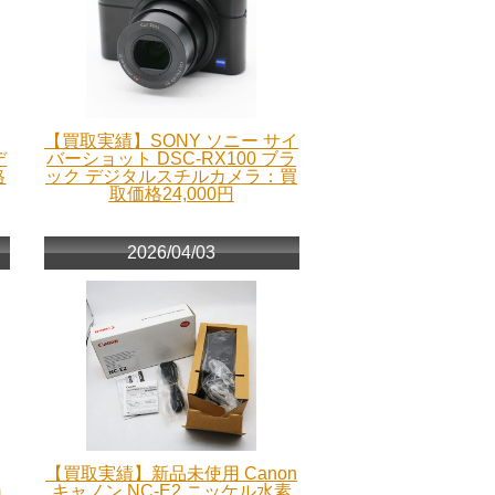
【買取実績】SONY ソニー サイ
デ
バーショット DSC-RX100 ブラ
格
ック デジタルスチルカメラ：買
取価格24,000円
2026/04/03
【買取実績】新品未使用 Canon
m
キャノン NC-E2 ニッケル水素