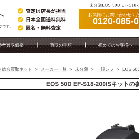
未分類EOS 50D EF-S
お気軽にお問い合わせく
0120-085-
ージです。
参考買取価格
買取の手順
初めてのお客様へ
ラ総合買取ネット
>
メーカー一覧
>
未分類
>
一眼レフ
>
EOS 50
EOS 50D EF-S18-200ISキッ