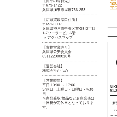
【商品の送付先】
mo
〒673-1422
マ
兵庫県加東市屋度736-253
【店頭買取窓口住所】
〒651-0097
兵庫県神戸市中央区布引町2丁目
1-7ソーラービル6階
» アクセスマップ
【古物営業許可】
兵庫県公安委員会
631122000018号
【運営会社】
株式会社かもめ
【営業時間】
平日 10:00 ～ 17:00
NIK
定休日…土曜日・日曜日・祝祭
f/1.
日
※商品受取/検品など倉庫業務は
土日祝が定休日となっておりま
新
す。