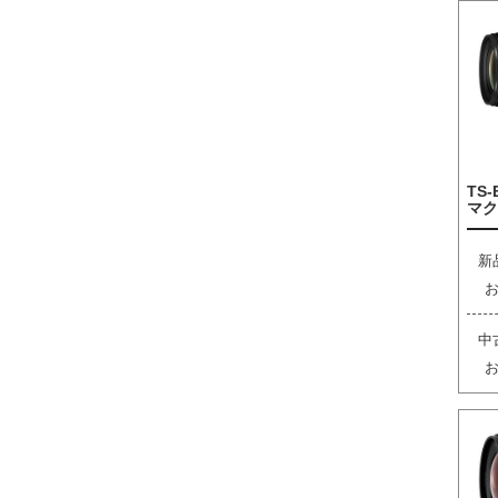
TS-
マク
新
中