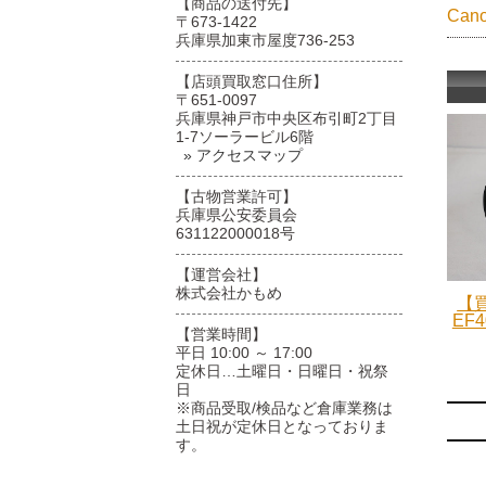
【商品の送付先】
Ca
〒673-1422
兵庫県加東市屋度736-253
【店頭買取窓口住所】
〒651-0097
兵庫県神戸市中央区布引町2丁目
1-7ソーラービル6階
» アクセスマップ
【古物営業許可】
兵庫県公安委員会
631122000018号
【運営会社】
株式会社かもめ
【買
EF4
【営業時間】
平日 10:00 ～ 17:00
定休日…土曜日・日曜日・祝祭
日
※商品受取/検品など倉庫業務は
土日祝が定休日となっておりま
す。