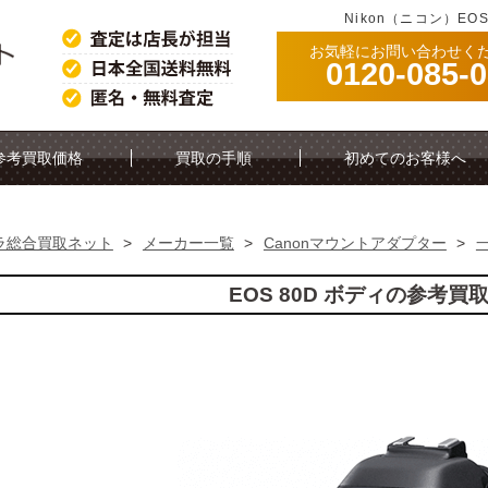
Nikon（ニコン）EO
お気軽にお問い合わせく
0120-085-
。
参考買取価格
買取の手順
初めてのお客様へ
ラ総合買取ネット
>
メーカー一覧
>
Canonマウントアダプター
>
EOS 80D ボディの参考買