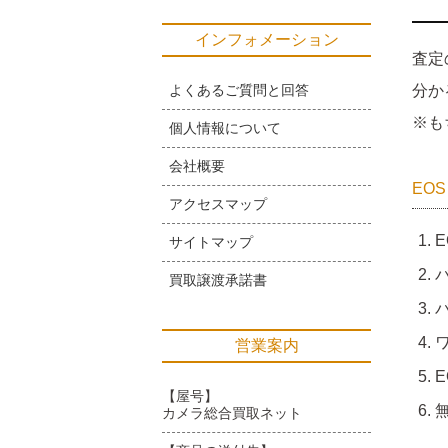
インフォメーション
査定
よくあるご質問と回答
分か
※も
個人情報について
会社概要
EO
アクセスマップ
E
サイトマップ
バ
買取譲渡承諾書
ワ
営業案内
E
【屋号】
カメラ総合買取ネット