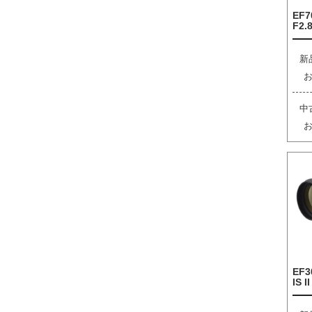
EF7
F2.8
新
中
EF3
IS I