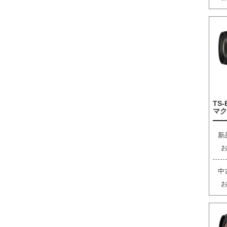
TS-
マク
新
中