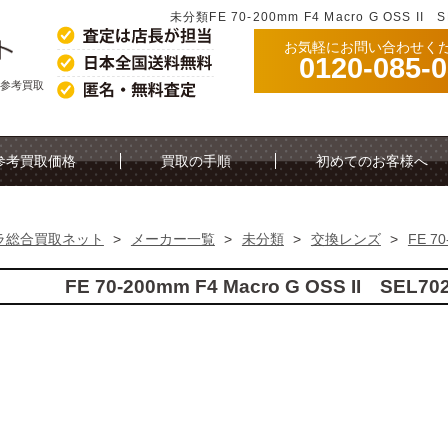
未分類FE 70-200mm F4 Macro G OSS 
お気軽にお問い合わせく
0120-085-
G2の参考買取
参考買取価格
買取の手順
初めてのお客様へ
ラ総合買取ネット
>
メーカー一覧
>
未分類
>
交換レンズ
>
FE 70
FE 70-200mm F4 Macro G OSS II S