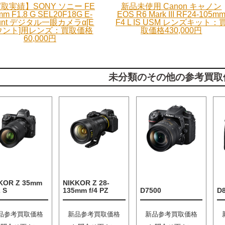
取実績】SONY ソニー FE
新品未使用 Canon キャノン
mm F1.8 G SEL20F18G E-
EOS R6 Mark III RF24-105m
unt デジタル一眼カメラα[E
F4 L IS USM レンズキット：
ウント]用レンズ：買取価格
取価格430,000円
60,000円
未分類のその他の参考買取
KOR Z 35mm
NIKKOR Z 28-
2 S
135mm f/4 PZ
D7500
D
品参考買取価格
新品参考買取価格
新品参考買取価格