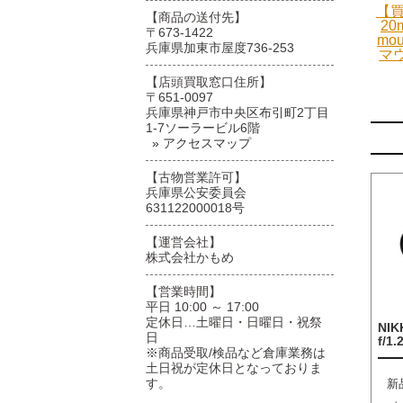
【買
【商品の送付先】
20
〒673-1422
mo
兵庫県加東市屋度736-253
マ
【店頭買取窓口住所】
〒651-0097
兵庫県神戸市中央区布引町2丁目
1-7ソーラービル6階
» アクセスマップ
【古物営業許可】
兵庫県公安委員会
631122000018号
【運営会社】
株式会社かもめ
【営業時間】
平日 10:00 ～ 17:00
定休日…土曜日・日曜日・祝祭
NIK
日
f/1.
※商品受取/検品など倉庫業務は
土日祝が定休日となっておりま
す。
新