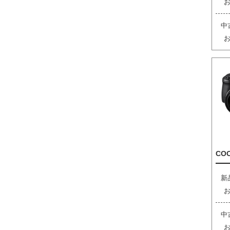
中
COO
新
中