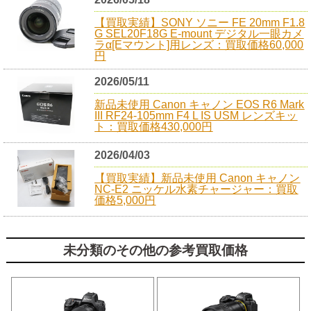
【買取実績】SONY ソニー FE 20mm F1.8
G SEL20F18G E-mount デジタル一眼カメ
ラα[Eマウント]用レンズ：買取価格60,000
円
2026/05/11
新品未使用 Canon キャノン EOS R6 Mark
III RF24-105mm F4 L IS USM レンズキッ
ト：買取価格430,000円
2026/04/03
【買取実績】新品未使用 Canon キャノン
NC-E2 ニッケル水素チャージャー：買取
価格5,000円
未分類のその他の参考買取価格