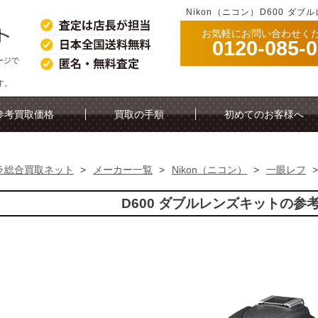
Nikon（ニコン）D600 ダ
お気軽にお問い合わせく
0120-085-
ージで
す。
参考買取価格
買取の手順
初めてのお客様へ
ラ総合買取ネット
>
メーカー一覧
>
Nikon（ニコン）
>
一眼レフ
D600 ダブルレンズキットの参