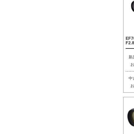
EF7
F2.8
新
中