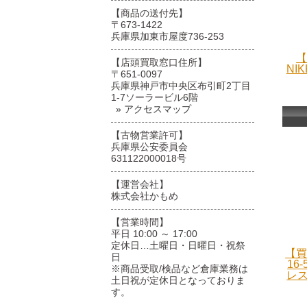
【商品の送付先】
〒673-1422
兵庫県加東市屋度736-253
【
【店頭買取窓口住所】
NIK
〒651-0097
兵庫県神戸市中央区布引町2丁目
1-7ソーラービル6階
» アクセスマップ
【古物営業許可】
兵庫県公安委員会
631122000018号
【運営会社】
株式会社かもめ
【営業時間】
平日 10:00 ～ 17:00
定休日…土曜日・日曜日・祝祭
【買
日
16
※商品受取/検品など倉庫業務は
レス
土日祝が定休日となっておりま
す。