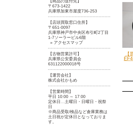
【商品の送付先】
〒673-1422
兵庫県加東市屋度736-253
【店頭買取窓口住所】
〒651-0097
兵庫県神戸市中央区布引町2丁目
1-7ソーラービル6階
» アクセスマップ
【古物営業許可】
【買
EF4
兵庫県公安委員会
631122000018号
【運営会社】
株式会社かもめ
【営業時間】
平日 10:00 ～ 17:00
定休日…土曜日・日曜日・祝祭
日
※商品受取/検品など倉庫業務は
土日祝が定休日となっておりま
す。