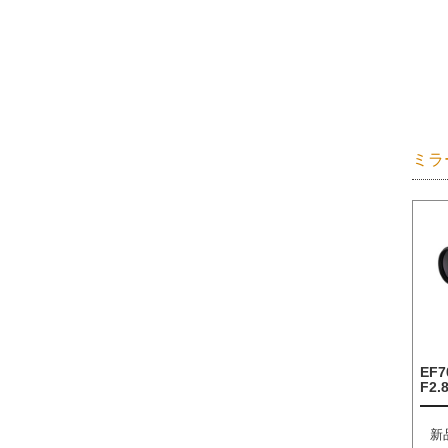
ミラ
EF7
F2.8
新