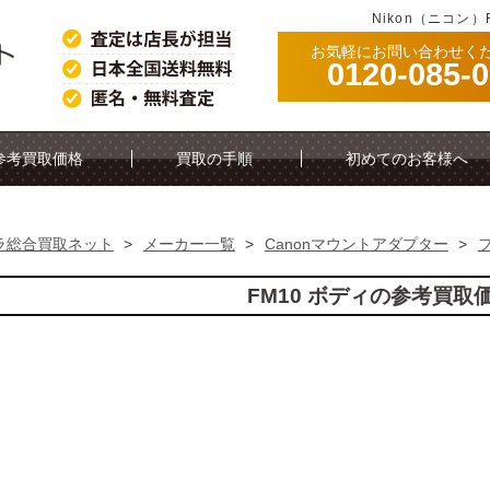
Nikon（ニコン
お気軽にお問い合わせく
0120-085-
参考買取価格
買取の手順
初めてのお客様へ
ラ総合買取ネット
>
メーカー一覧
>
Canonマウントアダプター
>
FM10 ボディの参考買取