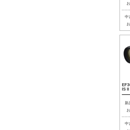
中
EF3
IS I
新
中