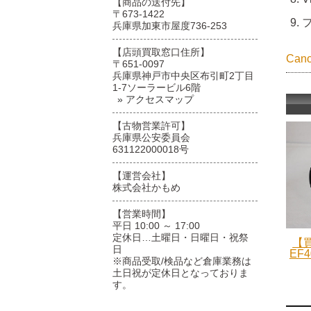
【商品の送付先】
〒673-1422
兵庫県加東市屋度736-253
【店頭買取窓口住所】
Ca
〒651-0097
兵庫県神戸市中央区布引町2丁目
1-7ソーラービル6階
» アクセスマップ
【古物営業許可】
兵庫県公安委員会
631122000018号
【運営会社】
株式会社かもめ
【営業時間】
平日 10:00 ～ 17:00
定休日…土曜日・日曜日・祝祭
【買
日
EF4
※商品受取/検品など倉庫業務は
土日祝が定休日となっておりま
す。