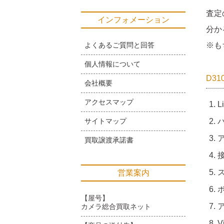
査定
インフォメーション
分か
よくあるご質問と回答
※も
個人情報について
D3
会社概要
アクセスマップ
L
サイトマップ
買取譲渡承諾書
接
ス
営業案内
【屋号】
カメラ総合買取ネット
V