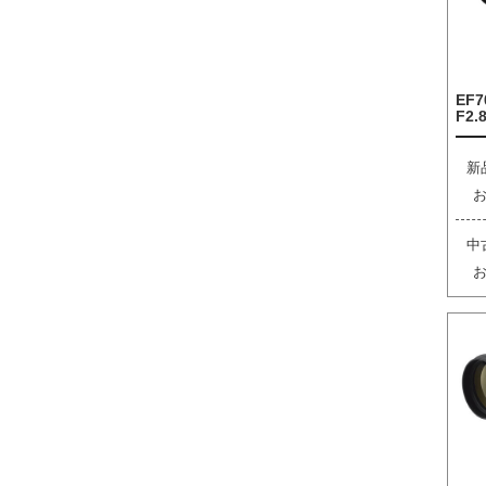
EF7
F2.8
新
中