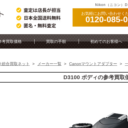
Nikon（ニコン）
お気軽にお問い合わせく
0120-085-
参考買取価格
買取の手順
初めてのお客様へ
ラ総合買取ネット
>
メーカー一覧
>
Canonマウントアダプター
>
D3100 ボディの参考買取