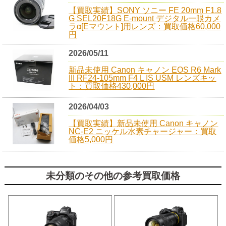
【買取実績】SONY ソニー FE 20mm F1.8
G SEL20F18G E-mount デジタル一眼カメ
ラα[Eマウント]用レンズ：買取価格60,000
円
2026/05/11
新品未使用 Canon キャノン EOS R6 Mark
III RF24-105mm F4 L IS USM レンズキッ
ト：買取価格430,000円
2026/04/03
【買取実績】新品未使用 Canon キャノン
NC-E2 ニッケル水素チャージャー：買取
価格5,000円
未分類のその他の参考買取価格