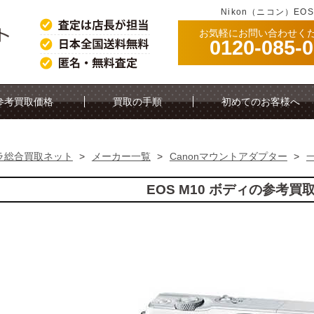
Nikon（ニコン）EO
お気軽にお問い合わせく
0120-085-
。
参考買取価格
買取の手順
初めてのお客様へ
ラ総合買取ネット
>
メーカー一覧
>
Canonマウントアダプター
>
EOS M10 ボディの参考買