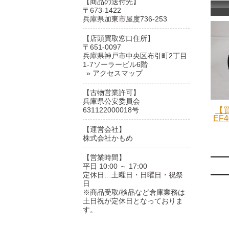
【商品の送付先】
〒673-1422
兵庫県加東市屋度736-253
【店頭買取窓口住所】
〒651-0097
兵庫県神戸市中央区布引町2丁目
1-7ソーラービル6階
» アクセスマップ
【古物営業許可】
兵庫県公安委員会
631122000018号
【買
EF4
【運営会社】
株式会社かもめ
【営業時間】
平日 10:00 ～ 17:00
定休日…土曜日・日曜日・祝祭
日
※商品受取/検品など倉庫業務は
土日祝が定休日となっておりま
す。