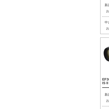
新
中
EF3
IS I
新