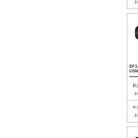
EF1
US
新
中