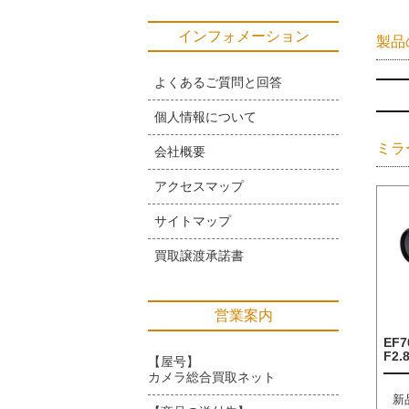
インフォメーション
製品
よくあるご質問と回答
個人情報について
ミラ
会社概要
アクセスマップ
サイトマップ
買取譲渡承諾書
営業案内
EF7
F2.8
【屋号】
カメラ総合買取ネット
新