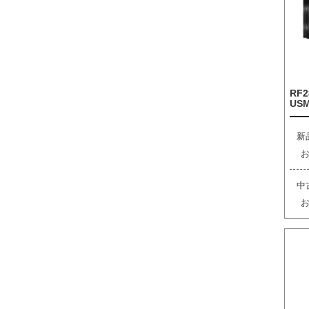
RF2
US
新
中