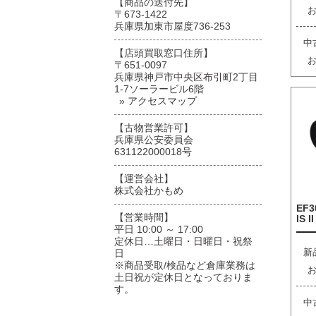
【商品の送付先】
〒673-1422
兵庫県加東市屋度736-253
中
【店頭買取窓口住所】
〒651-0097
兵庫県神戸市中央区布引町2丁目
1-7ソーラービル6階
» アクセスマップ
【古物営業許可】
兵庫県公安委員会
631122000018号
【運営会社】
株式会社かもめ
EF3
【営業時間】
IS I
平日 10:00 ～ 17:00
定休日…土曜日・日曜日・祝祭
新
日
※商品受取/検品など倉庫業務は
土日祝が定休日となっておりま
す。
中