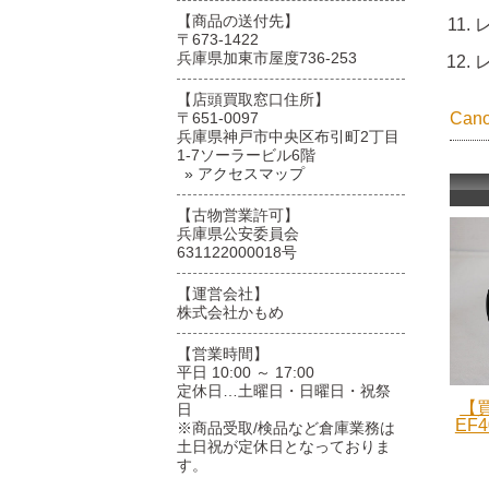
【商品の送付先】
〒673-1422
兵庫県加東市屋度736-253
【店頭買取窓口住所】
〒651-0097
Ca
兵庫県神戸市中央区布引町2丁目
1-7ソーラービル6階
» アクセスマップ
【古物営業許可】
兵庫県公安委員会
631122000018号
【運営会社】
株式会社かもめ
【営業時間】
平日 10:00 ～ 17:00
定休日…土曜日・日曜日・祝祭
【買
日
EF4
※商品受取/検品など倉庫業務は
土日祝が定休日となっておりま
す。