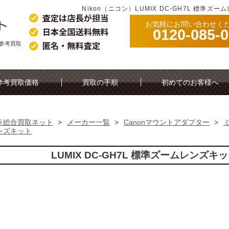
Nikon（ニコン）LUMIX DC-GH7L 標準
お気軽にお問い合わせく
0120-085-
の参考買取
参考買取価格
買取の手順
初めてのお客様へ
ラ総合買取ネット
>
メーカー一覧
>
Canonマウントアダプター
>
ンズキット
LUMIX DC-GH7L 標準ズームレンズ