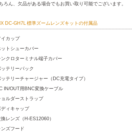
ちろん、欠品がある場合でもお買い取り可能でございます。
MIX DC-GH7L 標準ズームレンズキットの付属品
アイカップ
ホットシューカバー
シンクロターミナル端子カバー
バッテリーパック
バッテリーチャージャー（DC充電タイプ）
C IN/OUT用BNC変換ケーブル
ショルダーストラップ
ボディキャップ
換レンズ（H-ES12060）
レンズフード