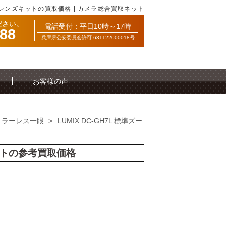
ズームレンズキットの買取価格 | カメラ総合買取ネット
ださい。
電話受付：平日10時～17時
088
兵庫県公安委員会許可 631122000018号
お客様の声
ミラーレス一眼
>
LUMIX DC-GH7L 標準ズー
キットの参考買取価格