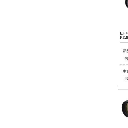
EF7
F2.8
新
中