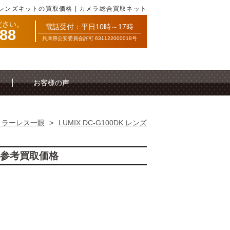
0DK レンズキットの買取価格 | カメラ総合買取ネット
ださい。
電話受付：平日10時～17時
088
兵庫県公安委員会許可 631122000018号
お客様の声
ミラーレス一眼
>
LUMIX DC-G100DK レンズ
トの参考買取価格