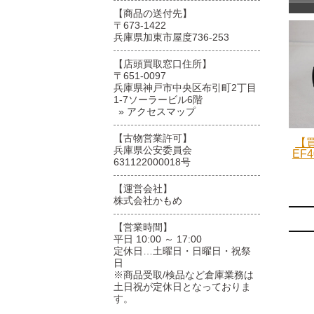
【商品の送付先】
〒673-1422
兵庫県加東市屋度736-253
【店頭買取窓口住所】
〒651-0097
兵庫県神戸市中央区布引町2丁目
1-7ソーラービル6階
» アクセスマップ
【古物営業許可】
【買
兵庫県公安委員会
EF4
631122000018号
【運営会社】
株式会社かもめ
【営業時間】
平日 10:00 ～ 17:00
定休日…土曜日・日曜日・祝祭
日
※商品受取/検品など倉庫業務は
土日祝が定休日となっておりま
す。