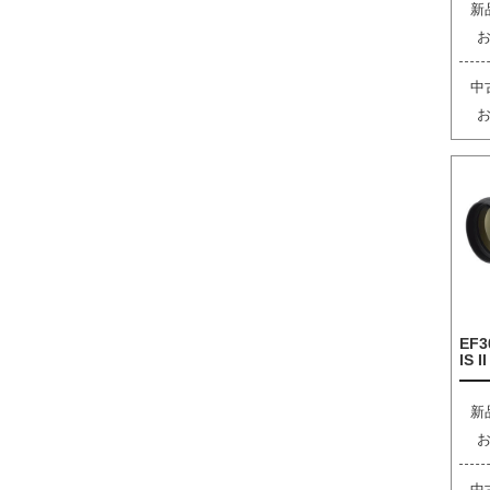
新
中
EF3
IS I
新
中