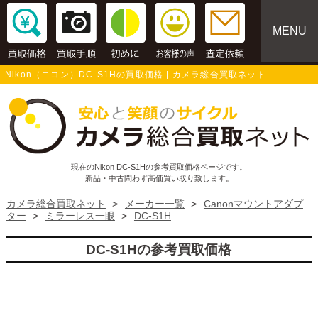
MENU
Nikon（ニコン）DC-S1Hの買取価格 | カメラ総合買取ネット
現在のNikon DC-S1Hの参考買取価格ページです。
新品・中古問わず高価買い取り致します。
カメラ総合買取ネット
>
メーカー一覧
>
Canonマウントアダプ
ター
>
ミラーレス一眼
>
DC-S1H
DC-S1Hの参考買取価格