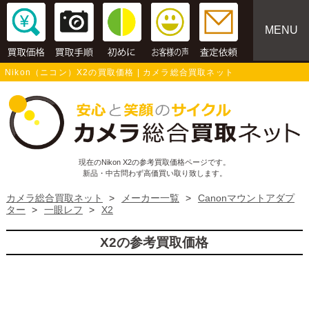
MENU
Nikon（ニコン）X2の買取価格 | カメラ総合買取ネット
現在のNikon X2の参考買取価格ページです。
新品・中古問わず高価買い取り致します。
カメラ総合買取ネット
>
メーカー一覧
>
Canonマウントアダプ
ター
>
一眼レフ
>
X2
X2の参考買取価格