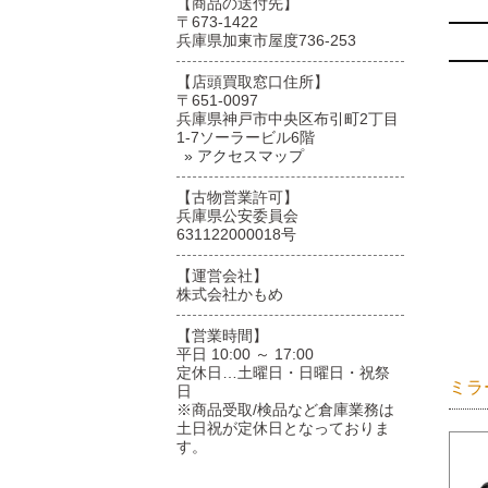
【商品の送付先】
〒673-1422
兵庫県加東市屋度736-253
【店頭買取窓口住所】
〒651-0097
兵庫県神戸市中央区布引町2丁目
1-7ソーラービル6階
» アクセスマップ
【古物営業許可】
兵庫県公安委員会
631122000018号
【運営会社】
株式会社かもめ
【営業時間】
平日 10:00 ～ 17:00
定休日…土曜日・日曜日・祝祭
ミラ
日
※商品受取/検品など倉庫業務は
土日祝が定休日となっておりま
す。