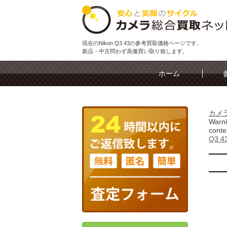
現在のNikon Q3 43の参考買取価格ページです。
新品・中古問わず高価買い取り致します。
ホーム
カメ
Warn
conte
Q3 4