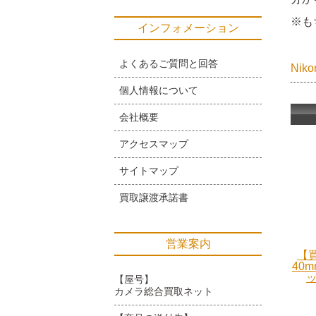
※も
インフォメーション
よくあるご質問と回答
Ni
個人情報について
会社概要
アクセスマップ
サイトマップ
買取譲渡承諾書
営業案内
【買
40m
ッ
【屋号】
カメラ総合買取ネット