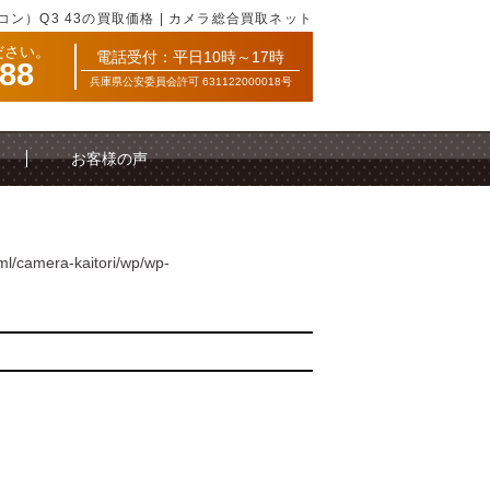
ニコン）Q3 43の買取価格 | カメラ総合買取ネット
ださい。
電話受付：平日10時～17時
088
兵庫県公安委員会許可 631122000018号
お客様の声
ml/camera-kaitori/wp/wp-