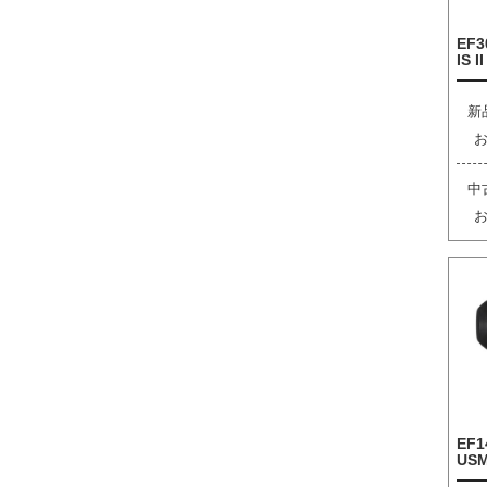
EF3
IS I
新
中
EF1
US