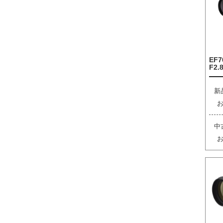
EF7
F2.8
新
中