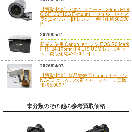
【買取実績】SONY ソニー FE 20mm F1.8
G SEL20F18G E-mount デジタル一眼カメ
ラα[Eマウント]用レンズ：買取価格60,000
円
2026/05/11
新品未使用 Canon キャノン EOS R6 Mark
III RF24-105mm F4 L IS USM レンズキッ
ト：買取価格430,000円
2026/04/03
【買取実績】新品未使用 Canon キャノン
NC-E2 ニッケル水素チャージャー：買取
価格5,000円
未分類のその他の参考買取価格