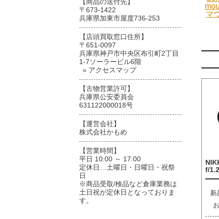
【商品の送付先】
mo
〒673-1422
マ
兵庫県加東市屋度736-253
【店頭買取窓口住所】
〒651-0097
兵庫県神戸市中央区布引町2丁目
1-7ソーラービル6階
» アクセスマップ
【古物営業許可】
兵庫県公安委員会
631122000018号
【運営会社】
株式会社かもめ
【営業時間】
平日 10:00 ～ 17:00
NIK
定休日…土曜日・日曜日・祝祭
f/1.
日
※商品受取/検品など倉庫業務は
土日祝が定休日となっておりま
新
す。