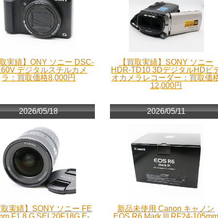
取実績】ONY ソニー DSC-
【買取実績】SONY ソニー
X60V デジタルスチルカメ
HDR-TD10 3DデジタルHDビ
ラ：買取価格8,000円
オカメラレコーダー：買取価
12,000円
2026/05/18
2026/05/11
取実績】SONY ソニー FE
新品未使用 Canon キャノン
mm F1.8 G SEL20F18G E-
EOS R6 Mark III RF24-105m