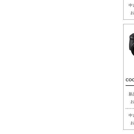
中
COO
新
中