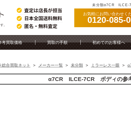
未分類α7CR ILCE
お気軽にお問い合わせく
0120-085-
です。
参考買取価格
買取の手順
初めてのお客様へ
ラ総合買取ネット
>
メーカー一覧
>
未分類
>
ミラーレス一眼
>
α
α7CR ILCE-7CR ボディの