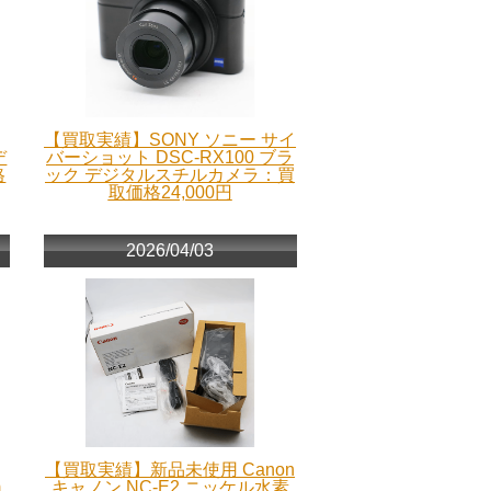
【買取実績】SONY ソニー サイ
デ
バーショット DSC-RX100 ブラ
格
ック デジタルスチルカメラ：買
取価格24,000円
2026/04/03
【買取実績】新品未使用 Canon
m
キャノン NC-E2 ニッケル水素