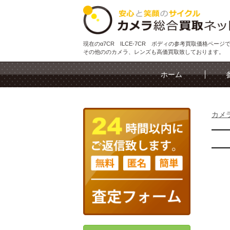
現在のα7CR ILCE-7CR ボディの参考買取価格ページ
その他ののカメラ、レンズも高価買取致しております。
ホーム
カメ