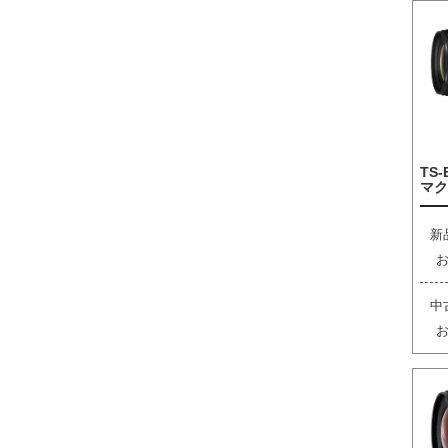
TS-
マク
新
中