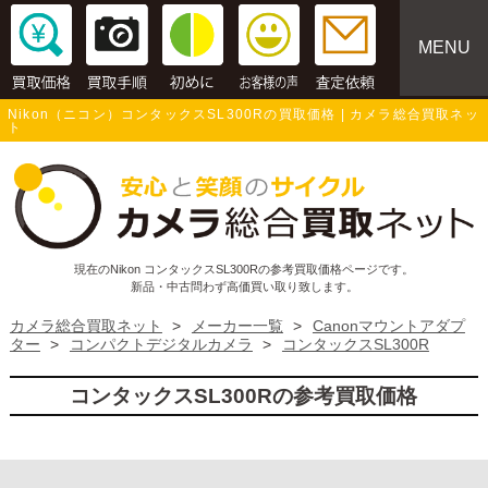
MENU
Nikon（ニコン）コンタックスSL300Rの買取価格 | カメラ総合買取ネッ
ト
現在のNikon コンタックスSL300Rの参考買取価格ページです。
新品・中古問わず高価買い取り致します。
カメラ総合買取ネット
>
メーカー一覧
>
Canonマウントアダプ
ター
>
コンパクトデジタルカメラ
>
コンタックスSL300R
コンタックスSL300Rの参考買取価格