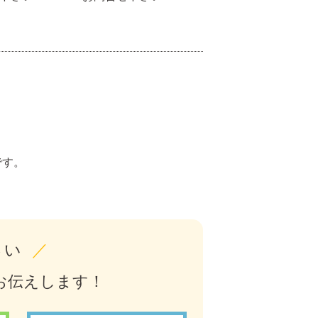
。
です。
さい
／
お伝えします！