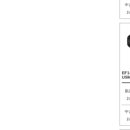
中
EF1
US
新
中