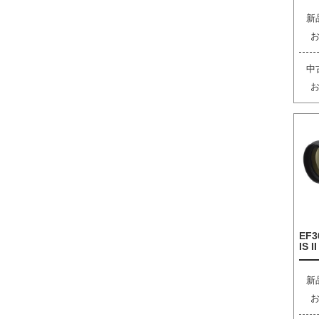
新
中
EF3
IS I
新