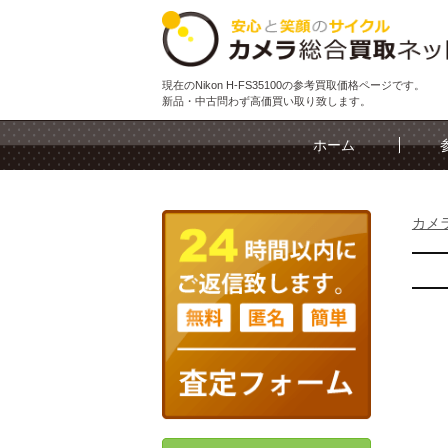
現在のNikon H-FS35100の参考買取価格ページです。
新品・中古問わず高価買い取り致します。
ホーム
カメ