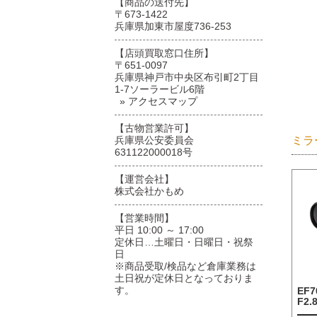
【商品の送付先】
〒673-1422
兵庫県加東市屋度736-253
【店頭買取窓口住所】
〒651-0097
兵庫県神戸市中央区布引町2丁目
1-7ソーラービル6階
» アクセスマップ
【古物営業許可】
ミラ
兵庫県公安委員会
631122000018号
【運営会社】
株式会社かもめ
【営業時間】
平日 10:00 ～ 17:00
定休日…土曜日・日曜日・祝祭
日
※商品受取/検品など倉庫業務は
土日祝が定休日となっておりま
す。
EF7
F2.8