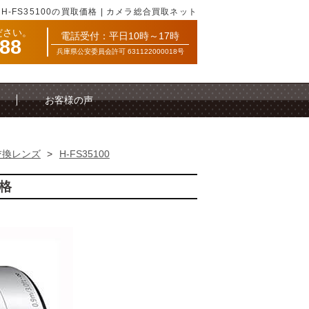
）H-FS35100の買取価格 | カメラ総合買取ネット
ださい。
電話受付：平日10時～17時
088
兵庫県公安委員会許可 631122000018号
お客様の声
交換レンズ
>
H-FS35100
価格