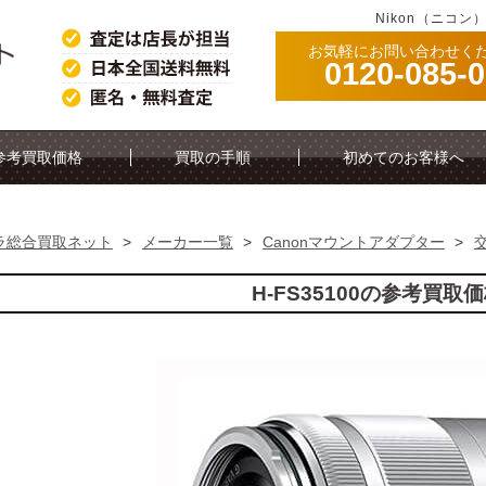
Nikon（ニコン
お気軽にお問い合わせく
0120-085-
参考買取価格
買取の手順
初めてのお客様へ
ラ総合買取ネット
>
メーカー一覧
>
Canonマウントアダプター
>
H-FS35100の参考買取