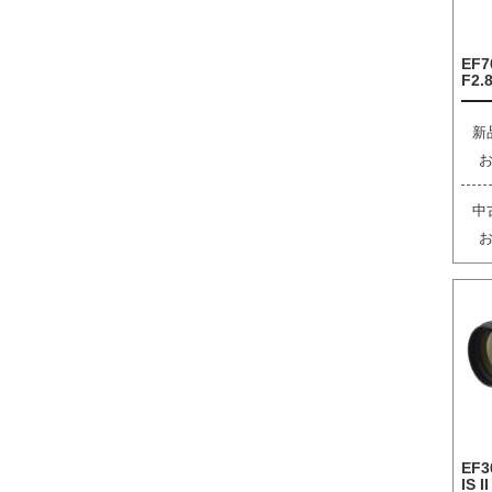
EF7
F2.8
新
中
EF3
IS I