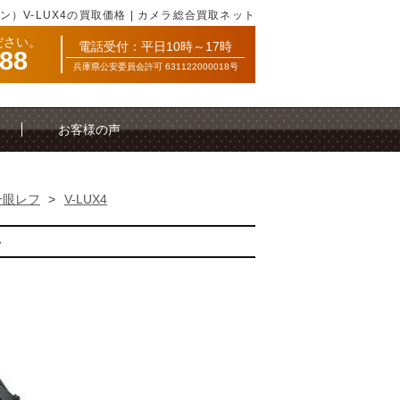
コン）V-LUX4の買取価格 | カメラ総合買取ネット
ださい。
電話受付：平日10時～17時
088
兵庫県公安委員会許可 631122000018号
お客様の声
一眼レフ
>
V-LUX4
格