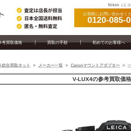
Nikon（ニ
お気軽にお問い合わせく
0120-085-
参考買取価格
買取の手順
初めてのお客様へ
ラ総合買取ネット
>
メーカー一覧
>
Canonマウントアダプター
>
V-LUX4の参考買取価