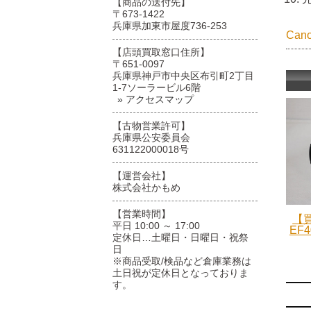
【商品の送付先】
〒673-1422
兵庫県加東市屋度736-253
Ca
【店頭買取窓口住所】
〒651-0097
兵庫県神戸市中央区布引町2丁目
1-7ソーラービル6階
» アクセスマップ
【古物営業許可】
兵庫県公安委員会
631122000018号
【運営会社】
株式会社かもめ
【営業時間】
【買
平日 10:00 ～ 17:00
EF4
定休日…土曜日・日曜日・祝祭
日
※商品受取/検品など倉庫業務は
土日祝が定休日となっておりま
す。