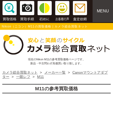
MENU
Nikon（ニコン）M11の買取価格 | カメラ総合買取ネット
現在のNikon M11の参考買取価格ページです。
新品・中古問わず高価買い取り致します。
カメラ総合買取ネット
>
メーカー一覧
>
Canonマウントアダプ
ター
>
一眼レフ
>
M11
M11の参考買取価格