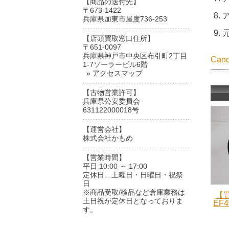
【商品の送付先】
〒673-1422
兵庫県加東市屋度736-253
【店頭買取窓口住所】
〒651-0097
兵庫県神戸市中央区布引町2丁目
Ca
1-7ソーラービル6階
» アクセスマップ
【古物営業許可】
兵庫県公安委員会
631122000018号
【運営会社】
株式会社かもめ
【営業時間】
平日 10:00 ～ 17:00
定休日…土曜日・日曜日・祝祭
日
※商品受取/検品など倉庫業務は
【買
土日祝が定休日となっておりま
EF4
す。