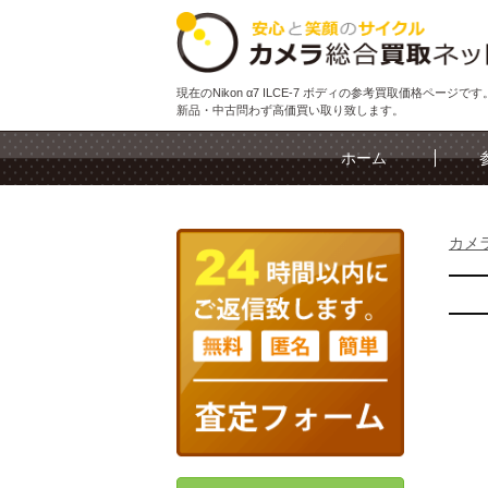
現在のNikon α7 ILCE-7 ボディの参考買取価格ページです
新品・中古問わず高価買い取り致します。
ホーム
カメ