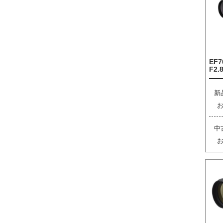
EF7
F2.8
新
中