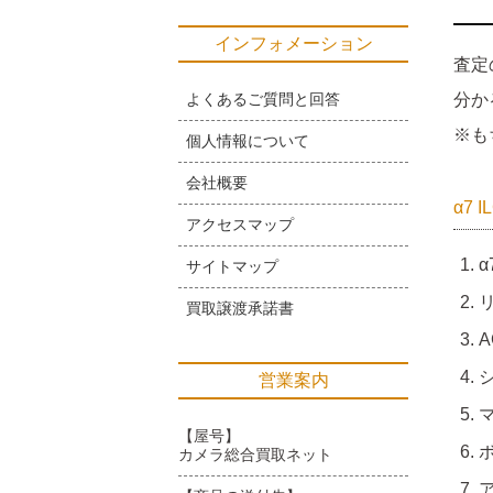
インフォメーション
査定
よくあるご質問と回答
分か
※も
個人情報について
会社概要
α7 
アクセスマップ
α
サイトマップ
買取譲渡承諾書
A
営業案内
【屋号】
カメラ総合買取ネット