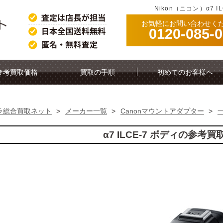
Nikon（ニコン）α7 
お気軽にお問い合わせく
0120-085-
。
参考買取価格
買取の手順
初めてのお客様へ
ラ総合買取ネット
>
メーカー一覧
>
Canonマウントアダプター
>
α7 ILCE-7 ボディの参考