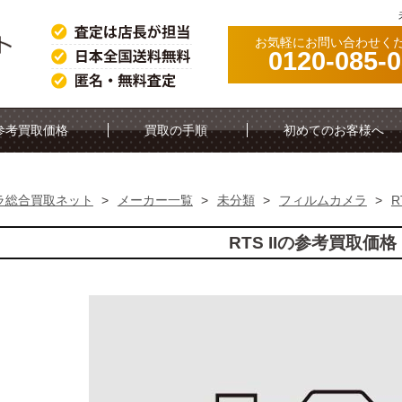
お気軽にお問い合わせく
0120-085-
参考買取価格
買取の手順
初めてのお客様へ
ラ総合買取ネット
>
メーカー一覧
>
未分類
>
フィルムカメラ
>
R
RTS IIの参考買取価格