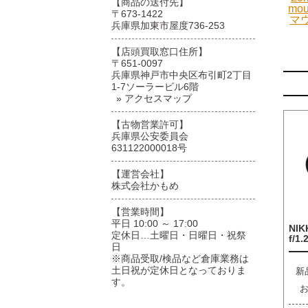
【商品の送付先】
mo
〒673-1422
マ
兵庫県加東市屋度736-253
【店頭買取窓口住所】
〒651-0097
兵庫県神戸市中央区布引町2丁目
1-7ソーラービル6階
» アクセスマップ
【古物営業許可】
兵庫県公安委員会
631122000018号
【運営会社】
株式会社かもめ
【営業時間】
平日 10:00 ～ 17:00
NIK
定休日…土曜日・日曜日・祝祭
f/1.
日
※商品受取/検品など倉庫業務は
土日祝が定休日となっておりま
新
す。