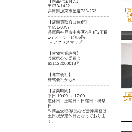
【商品の送付先】
〒673-1422
【買
兵庫県加東市屋度736-253
24
N
【店頭買取窓口住所】
〒651-0097
兵庫県神戸市中央区布引町2丁目
1-7ソーラービル6階
» アクセスマップ
【古物営業許可】
兵庫県公安委員会
631122000018号
【運営会社】
株式会社かもめ
【営業時間】
【買
平日 10:00 ～ 17:00
14
定休日…土曜日・日曜日・祝祭
日
※商品受取/検品など倉庫業務は
土日祝が定休日となっておりま
す。