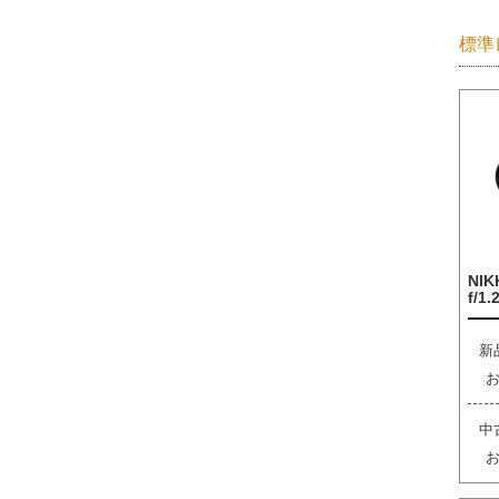
標準
NIK
f/1.
新
中