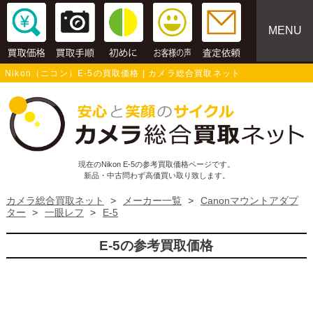
MENU
Nikon（ニコン）E-5の買取価格 | カメラ総合買取ネット
現在のNikon E-5の参考買取価格ページです。
新品・中古問わず高価買い取り致します。
カメラ総合買取ネット
>
メーカー一覧
>
Canonマウントアダプ
ター
>
一眼レフ
>
E-5
E-5の参考買取価格