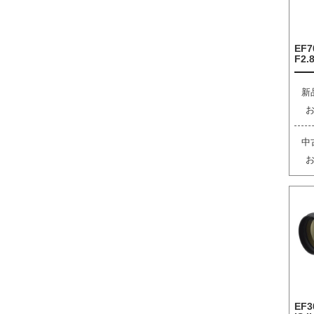
EF7
F2.8
新
中
EF3