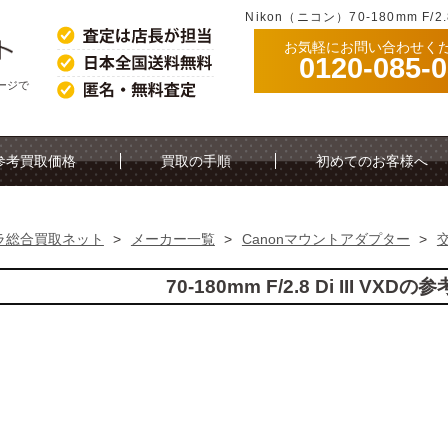
Nikon（ニコン）70-180mm F/
お気軽にお問い合わせく
0120-085-
格ページで
参考買取価格
買取の手順
初めてのお客様へ
ラ総合買取ネット
>
メーカー一覧
>
Canonマウントアダプター
>
70-180mm F/2.8 Di III VX