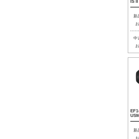
IS I
新
中
EF1
US
新