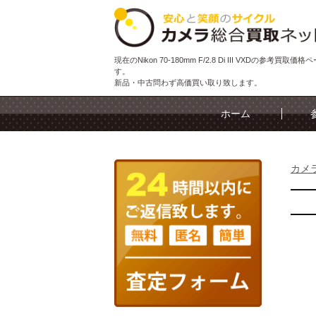
現在のNikon 70-180mm F/2.8 Di III VXDの参考買取価
す。
新品・中古問わず高価買い取り致します。
ホーム
カメ