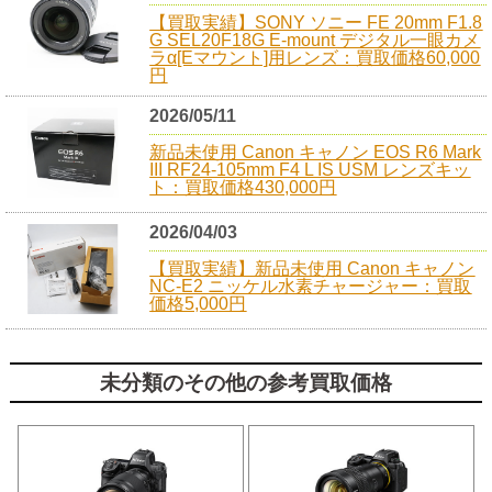
【買取実績】SONY ソニー FE 20mm F1.8
G SEL20F18G E-mount デジタル一眼カメ
ラα[Eマウント]用レンズ：買取価格60,000
円
2026/05/11
新品未使用 Canon キャノン EOS R6 Mark
III RF24-105mm F4 L IS USM レンズキッ
ト：買取価格430,000円
2026/04/03
【買取実績】新品未使用 Canon キャノン
NC-E2 ニッケル水素チャージャー：買取
価格5,000円
未分類のその他の参考買取価格