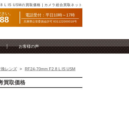
2.8 L IS USMの買取価格 | カメラ総合買取ネット
ださい。
電話受付：平日10時～17時
088
兵庫県公安委員会許可 631122000018号
お客様の声
交換レンズ
>
RF24-70mm F2.8 L IS USM
Mの参考買取価格