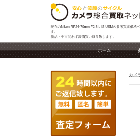
現在のNikon RF24-70mm F2.8 L IS USMの参考買取価
す。
新品・中古問わず高価買い取り致します。
ホーム
カメ