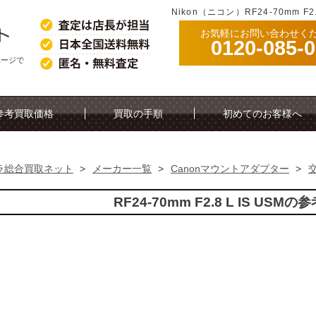
Nikon（ニコン）RF24-70mm F
お気軽にお問い合わせく
0120-085-
格ページで
参考買取価格
買取の手順
初めてのお客様へ
ラ総合買取ネット
>
メーカー一覧
>
Canonマウントアダプター
>
RF24-70mm F2.8 L IS US