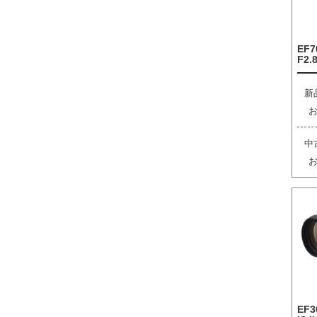
EF7
F2.8
新
中
EF3