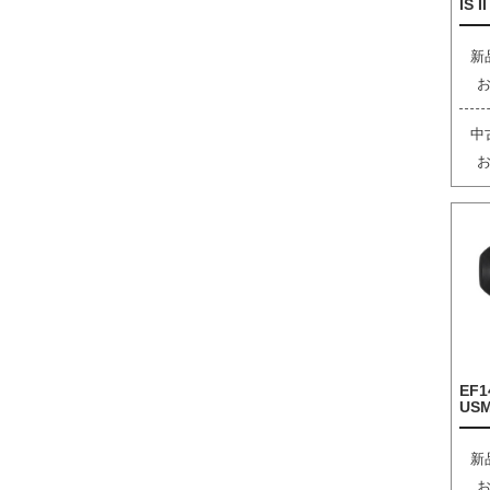
IS I
新
中
EF1
US
新