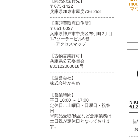
【商品の送付先】
mo
〒673-1422
マ
兵庫県加東市屋度736-253
【店頭買取窓口住所】
〒651-0097
兵庫県神戸市中央区布引町2丁目
1-7ソーラービル6階
» アクセスマップ
【古物営業許可】
兵庫県公安委員会
631122000018号
【運営会社】
株式会社かもめ
【営業時間】
平日 10:00 ～ 17:00
NIK
定休日…土曜日・日曜日・祝祭
f/1.
日
※商品受取/検品など倉庫業務は
土日祝が定休日となっておりま
新
す。