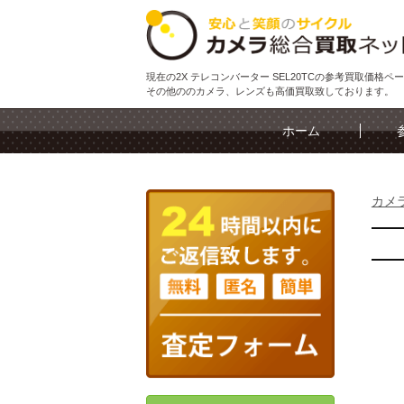
現在の2X テレコンバーター SEL20TCの参考買取価格ペ
その他ののカメラ、レンズも高価買取致しております。
ホーム
カメ