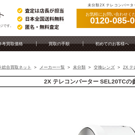
未分類2X テレコンバーター
お気軽にお問い合わせく
0120-085-
ージです。
参考買取価格
買取の手順
初めてのお客様へ
ラ総合買取ネット
>
メーカー一覧
>
未分類
>
交換レンズ
>
2X 
2X テレコンバーター SEL20TC