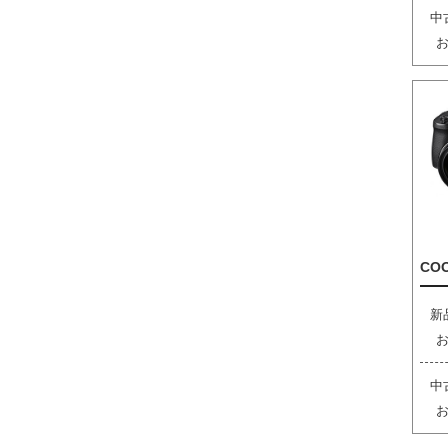
中
COO
新
中