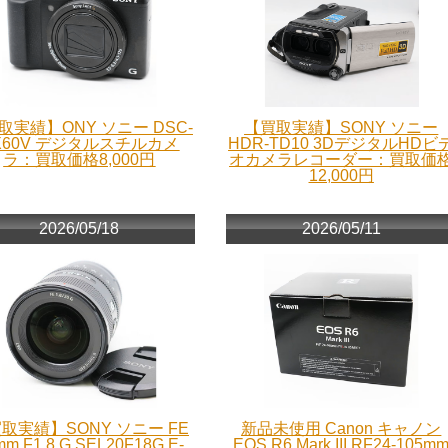
取実績】ONY ソニー DSC-
【買取実績】SONY ソニー
X60V デジタルスチルカメ
HDR-TD10 3DデジタルHDビ
ラ：買取価格8,000円
オカメラレコーダー：買取価
12,000円
2026/05/18
2026/05/11
取実績】SONY ソニー FE
新品未使用 Canon キャノン
mm F1.8 G SEL20F18G E-
EOS R6 Mark III RF24-105m