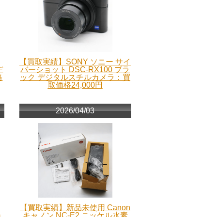
【買取実績】SONY ソニー サイ
デ
バーショット DSC-RX100 ブラ
格
ック デジタルスチルカメラ：買
取価格24,000円
2026/04/03
【買取実績】新品未使用 Canon
m
キャノン NC-E2 ニッケル水素