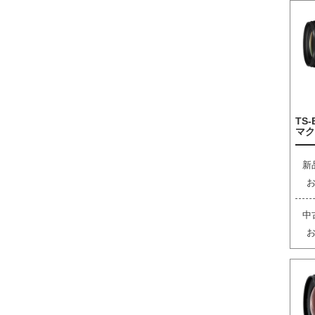
TS-
マク
新
中