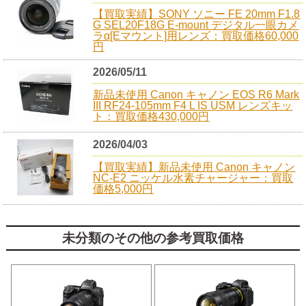
【買取実績】SONY ソニー FE 20mm F1.8
G SEL20F18G E-mount デジタル一眼カメ
ラα[Eマウント]用レンズ：買取価格60,000
円
2026/05/11
新品未使用 Canon キャノン EOS R6 Mark
III RF24-105mm F4 L IS USM レンズキッ
ト：買取価格430,000円
2026/04/03
【買取実績】新品未使用 Canon キャノン
NC-E2 ニッケル水素チャージャー：買取
価格5,000円
未分類のその他の参考買取価格