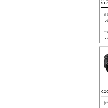
f/1.
新
中
COO
新