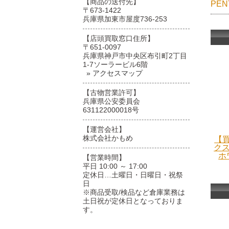
【商品の送付先】
PE
〒673-1422
兵庫県加東市屋度736-253
【店頭買取窓口住所】
〒651-0097
兵庫県神戸市中央区布引町2丁目
1-7ソーラービル6階
» アクセスマップ
【古物営業許可】
兵庫県公安委員会
631122000018号
【運営会社】
株式会社かもめ
【買
クス
ホ
【営業時間】
平日 10:00 ～ 17:00
定休日…土曜日・日曜日・祝祭
日
※商品受取/検品など倉庫業務は
土日祝が定休日となっておりま
す。