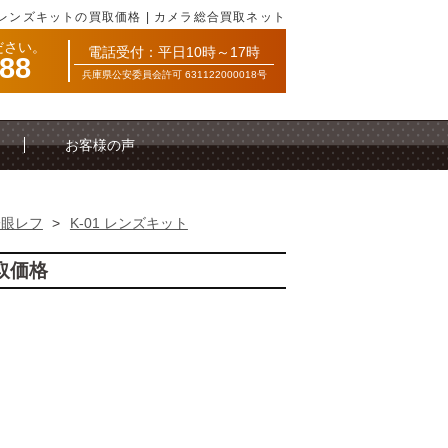
1 レンズキットの買取価格 | カメラ総合買取ネット
ださい。
電話受付：平日10時～17時
088
兵庫県公安委員会許可 631122000018号
お客様の声
一眼レフ
>
K-01 レンズキット
取価格