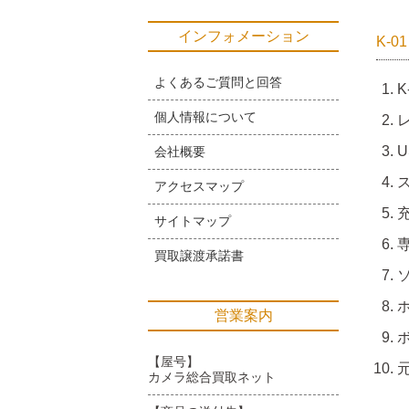
インフォメーション
K-
よくあるご質問と回答
K
個人情報について
レ
U
会社概要
ス
アクセスマップ
サイトマップ
専
買取譲渡承諾書
ソ
営業案内
【屋号】
カメラ総合買取ネット