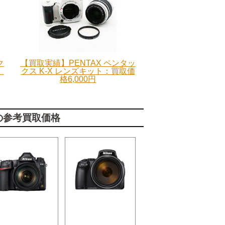
ク
【買取実績】PENTAX ペンタッ
：
クス K-X レンズキット：買取価
格6,000円
の参考買取価格