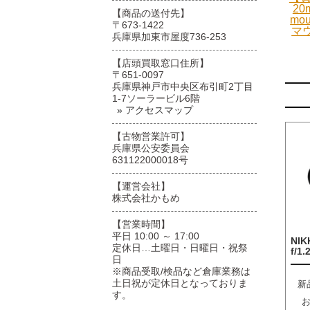
20
【商品の送付先】
mo
〒673-1422
マ
兵庫県加東市屋度736-253
【店頭買取窓口住所】
〒651-0097
兵庫県神戸市中央区布引町2丁目
1-7ソーラービル6階
» アクセスマップ
【古物営業許可】
兵庫県公安委員会
631122000018号
【運営会社】
株式会社かもめ
【営業時間】
平日 10:00 ～ 17:00
NIK
定休日…土曜日・日曜日・祝祭
f/1.
日
※商品受取/検品など倉庫業務は
土日祝が定休日となっておりま
新
す。