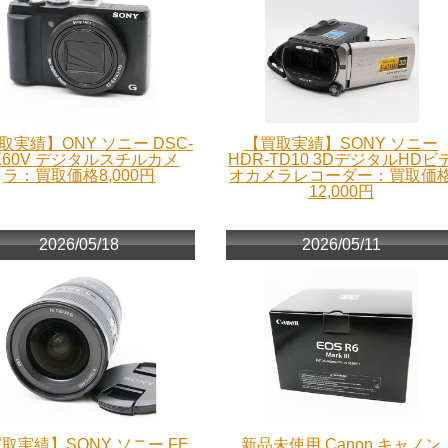
取実績】ONY ソニー DSC-
【買取実績】SONY ソニー
X60V デジタルスチルカメ
HDR-TD10 3DデジタルHDビ
ラ：買取価格8,000円
オカメラレコーダー：買取価
12,000円
2026/05/18
2026/05/11
取実績】SONY ソニー FE
新品未使用 Canon キャノン