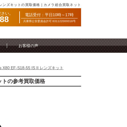
 IS II レンズキットの買取価格 | カメラ総合買取ネット
ださい。
電話受付：平日10時～17時
088
兵庫県公安委員会許可 631122000018号
お客様の声
ss X80 EF-S18-55 IS II レンズキット
レンズキットの参考買取価格