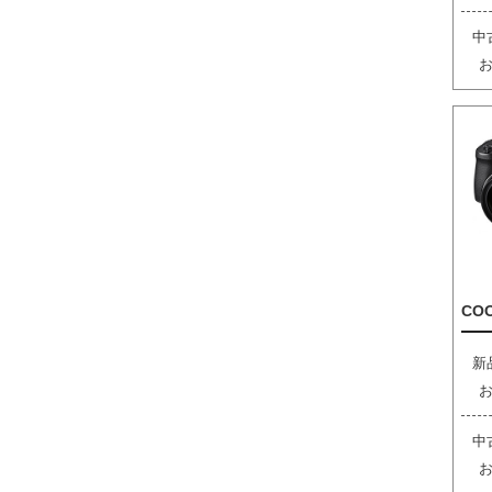
中
COO
新
中