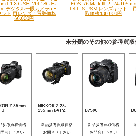
mm F1.8 G SEL20F18G E-
EOS R6 Mark III RF24-105m
unt デジタル一眼カメラα[E
F4 L IS USM レンズキット：
ウント]用レンズ：買取価格
取価格430,000円
60,000円
未分類のその他の参考買取
KOR Z 35mm
NIKKOR Z 28-
2 S
135mm f/4 PZ
D7500
D
品参考買取価格
新品参考買取価格
新品参考買取価格
お問合せ下さい
お問合せ下さい
お問合せ下さい