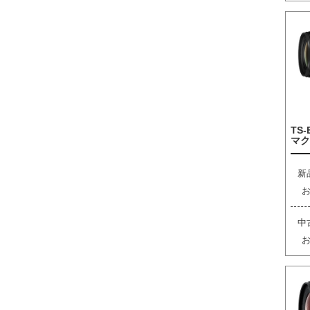
TS-
マク
新
中