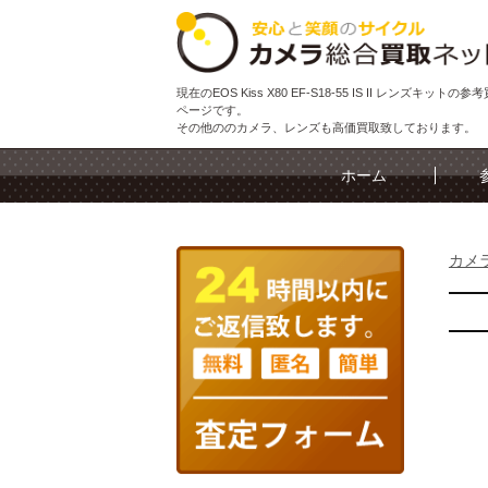
現在のEOS Kiss X80 EF-S18-55 IS II レンズキットの
ページです。
その他ののカメラ、レンズも高価買取致しております。
ホーム
カメ