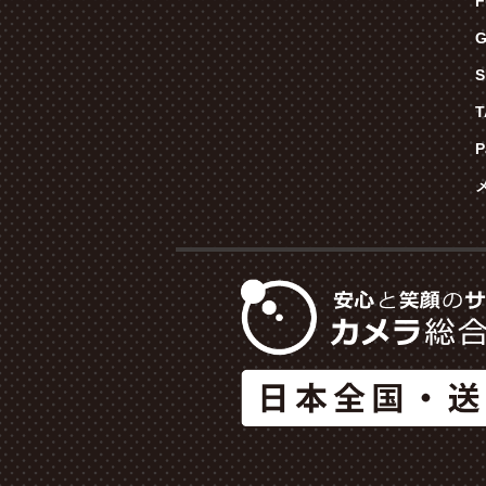
F
G
S
P