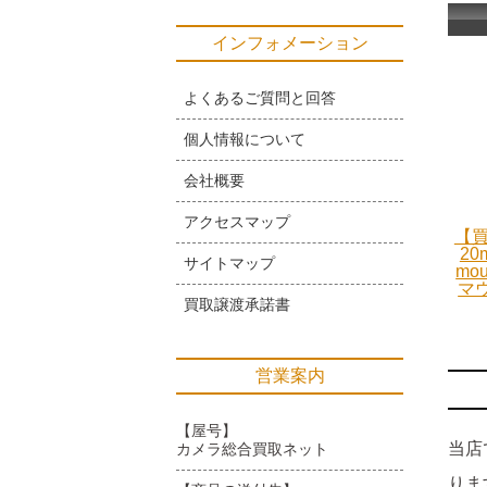
インフォメーション
よくあるご質問と回答
個人情報について
会社概要
アクセスマップ
【買
20
サイトマップ
mo
マ
買取譲渡承諾書
営業案内
【屋号】
当店
カメラ総合買取ネット
りま