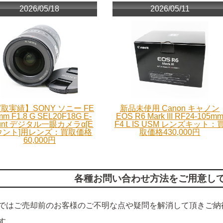
2026/05/18
2026/05/11
取実績】SONY ソニー FE
新品未使用 Canon キャノン
mm F1.8 G SEL20F18G E-
EOS R6 Mark III RF24-105m
unt デジタル一眼カメラα[E
F4 L IS USM レンズキット：
ウント]用レンズ：買取価格
取価格430,000円
60,000円
各種お問い合わせ方法をご用意し
ではご売却前のお客様のご不明な点や疑問を解消して頂きご納
す。