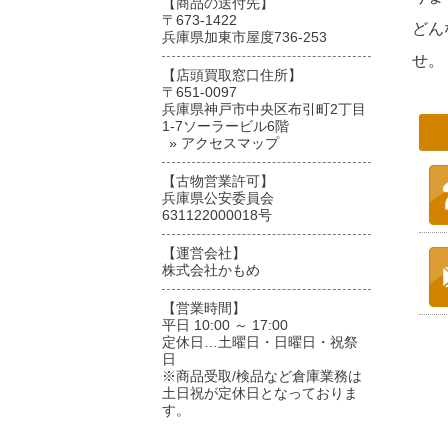
【商品の送付先】
〒673-1422
どん
兵庫県加東市屋度736-253
せ。
【店頭買取窓口住所】
〒651-0097
兵庫県神戸市中央区布引町2丁目
1-7ソーラービル6階
» アクセスマップ
【古物営業許可】
兵庫県公安委員会
631122000018号
【運営会社】
株式会社かもめ
【営業時間】
平日 10:00 ～ 17:00
定休日…土曜日・日曜日・祝祭
日
※商品受取/検品など倉庫業務は
土日祝が定休日となっておりま
す。