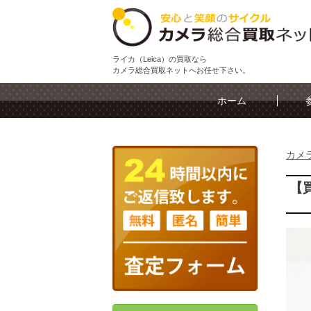
ライカ（Leica）の買取なら
カメラ総合買取ネットへお任せ下さい。
ホーム
カメ
【買