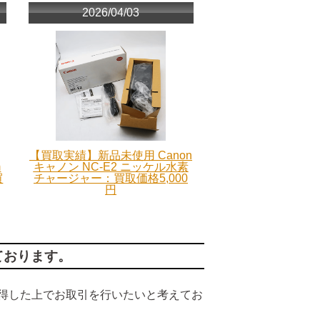
2026/04/03
【買取実績】新品未使用 Canon
m
キャノン NC-E2 ニッケル水素
買
チャージャー：買取価格5,000
円
ております。
得した上でお取引を行いたいと考えてお