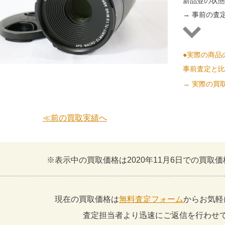
新品並の状
→ 事前の査定
●実際の商品
事前査定と
→ 実際の買
≪前の買取実績へ
※表示中の買取価格は2020年11月6日での買取
現在の買取価格は
無料査定フォーム
からお気軽
査定担当者より迅速にご返信を行わせ