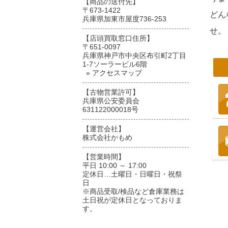
【商品の送付先】
〒673-1422
どん
兵庫県加東市屋度736-253
せ。
【店頭買取窓口住所】
〒651-0097
兵庫県神戸市中央区布引町2丁目
1-7ソーラービル6階
» アクセスマップ
【古物営業許可】
兵庫県公安委員会
631122000018号
【運営会社】
株式会社かもめ
【営業時間】
平日 10:00 ～ 17:00
定休日…土曜日・日曜日・祝祭
日
※商品受取/検品など倉庫業務は
土日祝が定休日となっておりま
す。