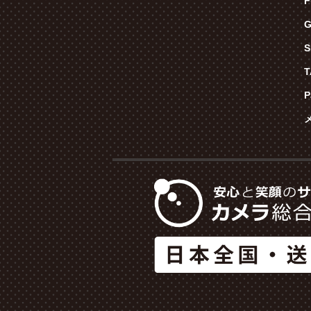
F
G
S
P