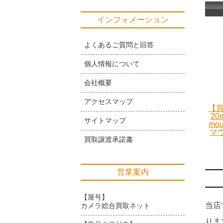
インフォメーション
よくあるご質問と回答
個人情報について
会社概要
アクセスマップ
【買
20
サイトマップ
mo
マ
買取譲渡承諾書
営業案内
【屋号】
当店
カメラ総合買取ネット
りま