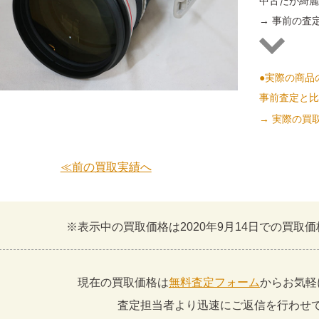
中古だが綺
→ 事前の査定
●実際の商品
事前査定と
→ 実際の買
≪前の買取実績へ
※表示中の買取価格は2020年9月14日での買取
現在の買取価格は
無料査定フォーム
からお気軽
査定担当者より迅速にご返信を行わせ