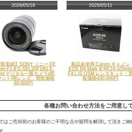
2026/05/18
2026/05/11
取実績】SONY ソニー FE
新品未使用 Canon キャノン
mm F1.8 G SEL20F18G E-
EOS R6 Mark III RF24-105m
unt デジタル一眼カメラα[E
F4 L IS USM レンズキット：
ウント]用レンズ：買取価格
取価格430,000円
60,000円
各種お問い合わせ方法をご用意し
ではご売却前のお客様のご不明な点や疑問を解消して頂きご納
す。