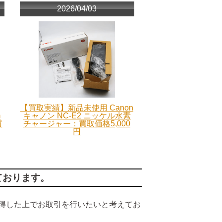
2026/04/03
【買取実績】新品未使用 Canon
m
キャノン NC-E2 ニッケル水素
買
チャージャー：買取価格5,000
円
ております。
得した上でお取引を行いたいと考えてお